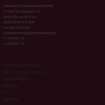
ASSOCIACIÓ DE BANCS ANDORRANS
C/ Ciutat de Consuegra, 16
Edifici l'Illa, esc A, 2n pis
AD500 Andorra la Vella
Principat d'Andorra
andorranbanking@andorranbanking.ad
T. +376 807 110
F. +376 867 110
LOCALITZADOR D’OFICINES
PÈRDUA, ROBATORI I PROTECCIÓ
LINKS D’INTERÈS
MAPA WEB
FAQ
AVÍS LEGAL