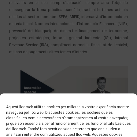
rellevants en el seu camp d’actuació, sempre amb l’objectiu
d’assegurar la bona pràctica bancària, tractant-hi temes actuals
relatius al sector com són:
SEPA, MiFID, intercanvi d’informació en
matèria fiscal, Normes Internacionals d’Informació Financera (NIIF),
prevenció del blanqueig de diners i el finançament del terrorisme,
projectes estratègics, Impost general indirecte (IGI), Internal
Revenue Service (IRS), compliment normatiu, fiscalitat de l’estalvi,
mitjans de pagament i altres temes d’interès.
Aquest lloc web utilitza cookies per millorar la vostra experiència mentre
navegueu pel lloc web. D’aquestes cookies, les cookies que es
classifiquen com a necessàries s’emmagatzemen al vostre navegador,
ja que són essencials per al funcionament de les funcionalitats bàsiques
del lloc web. També fem servir cookies de tercers que ens ajuden a
analitzar i entendre com utilitzeu aquest lloc web. Aquestes cookies