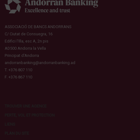
ASSOCIACIÓ DE BANCS ANDORRANS
C/ Ciutat de Consuegra, 16
Edifici l'Illa, esc A, 2n pis
AD500 Andorra la Vella
Principat d'Andorra
andorranbanking@andorranbanking.ad
T. +376 807 110
F. +376 867 110
TROUVER UNE AGENCE
PERTE, VOL ET PROTECTION
LIENS
PLAN DU SITE