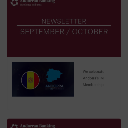
We celebrate
Andorra’s IMF
Membership