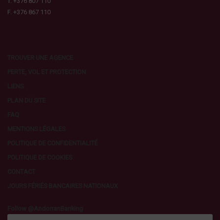
T. +376 807 110
F. +376 867 110
TROUVER UNE AGENCE
PERTE, VOL ET PROTECTION
LIENS
PLAN DU SITE
FAQ
MENTIONS LÉGALES
POLITIQUE DE CONFIDENTIALITÉ
POLITIQUE DE COOKIES
CONTACT
JOURS FÉRIÉS BANCAIRES NATIONAUX
Follow @AndorranBanking