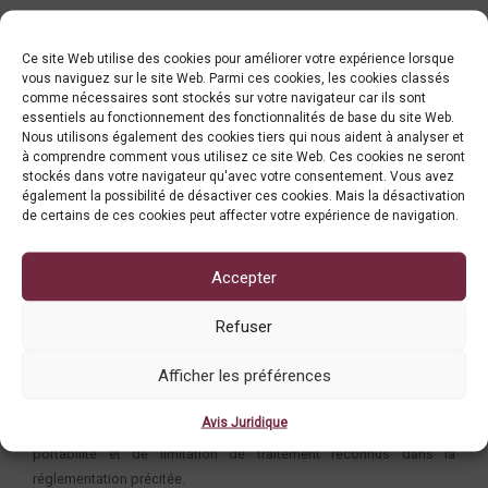
Conformément à ce qui est exigé par la Loi qualifiée 29/2021 sur la
protection des données personnelles (ci-après « LQDP »), et aux
Ce site Web utilise des cookies pour améliorer votre expérience lorsque
règlements qui la développe, les utilisateurs de ce SITE sont
vous naviguez sur le site Web. Parmi ces cookies, les cookies classés
comme nécessaires sont stockés sur votre navigateur car ils sont
informés que les données personnelles fournies à ANDORRAN
essentiels au fonctionnement des fonctionnalités de base du site Web.
BANKING seront traitées par celle-ci aux fins et conditions définies
Nous utilisons également des cookies tiers qui nous aident à analyser et
dans notre
politique de confidentialité
.
à comprendre comment vous utilisez ce site Web. Ces cookies ne seront
stockés dans votre navigateur qu'avec votre consentement. Vous avez
également la possibilité de désactiver ces cookies. Mais la désactivation
Le responsable du fichier est ANDORRAN BANKING en qualité de
de certains de ces cookies peut affecter votre expérience de navigation.
responsable du traitement, domiciliée à Carrer Ciutat de Consuegra,
16, edifici l’Illa, escala A, 2n pis, AD500 Andorra la Vella, Principat
Accepter
d’Andorra et son délégué à la protection est DPD ABA. Les
données collectées ici seront traitées aux fins établies dans notre
Refuser
politique de confidentialité
.
Afficher les préférences
Conformément à la LQPD, et à ses règlements de développement,
ANDORRAN BANKING vous informe que vous disposez des droits
Avis Juridique
d’accès, de rectification, de suppression, d’opposition, de
portabilité et de limitation de traitement reconnus dans la
réglementation précitée.