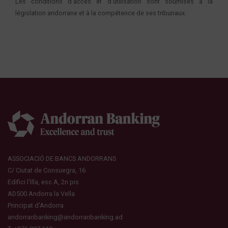
Les conditions d’accès et d’utilisation sont soumises à la
législation andorrane et à la compétence de ses tribunaux.
ASSOCIACIÓ DE BANCS ANDORRANS
C/ Ciutat de Consuegra, 16
Edifici l'Illa, esc A, 2n pis
AD500 Andorra la Vella
Principat d'Andorra
andorranbanking@andorranbanking.ad