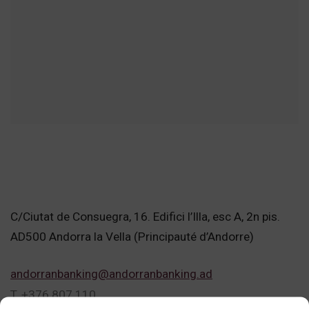
C/Ciutat de Consuegra, 16. Edifici l’Illa, esc A, 2n pis.
AD500 Andorra la Vella (Principauté d’Andorre)
andorranbanking@andorranbanking.ad
T. +376 807 110