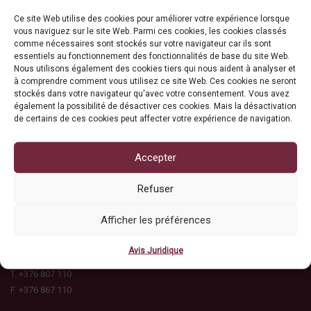
F. +376 867 110
Ce site Web utilise des cookies pour améliorer votre expérience lorsque
vous naviguez sur le site Web. Parmi ces cookies, les cookies classés
comme nécessaires sont stockés sur votre navigateur car ils sont
essentiels au fonctionnement des fonctionnalités de base du site Web.
Nous utilisons également des cookies tiers qui nous aident à analyser et
à comprendre comment vous utilisez ce site Web. Ces cookies ne seront
stockés dans votre navigateur qu'avec votre consentement. Vous avez
également la possibilité de désactiver ces cookies. Mais la désactivation
de certains de ces cookies peut affecter votre expérience de navigation.
Accepter
ASSOCIACIÓ DE BANCS ANDORRANS
Refuser
C/ Ciutat de Consuegra, 16
Edifici l'Illa, esc A, 2n pis
Afficher les préférences
AD500 Andorra la Vella
Principat d'Andorra
Avis Juridique
andorranbanking@andorranbanking.ad
T. +376 807 110
F. +376 867 110