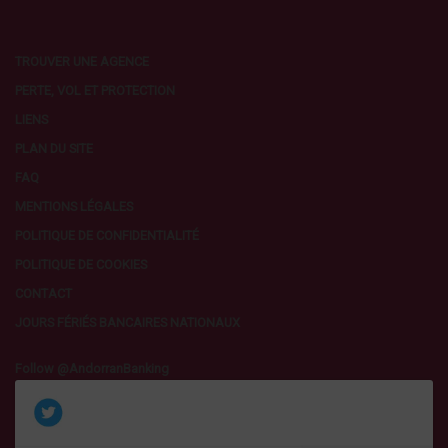
TROUVER UNE AGENCE
PERTE, VOL ET PROTECTION
LIENS
PLAN DU SITE
FAQ
MENTIONS LÉGALES
POLITIQUE DE CONFIDENTIALITÉ
POLITIQUE DE COOKIES
CONTACT
JOURS FÉRIÉS BANCAIRES NATIONAUX
Follow @AndorranBanking