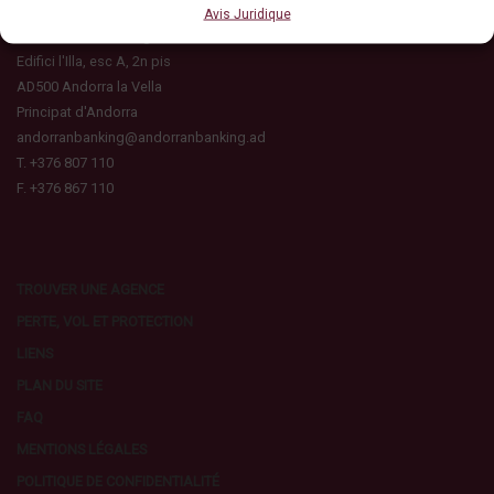
ASSOCIACIÓ DE BANCS ANDORRANS
Avis Juridique
C/ Ciutat de Consuegra, 16
Edifici l'Illa, esc A, 2n pis
AD500 Andorra la Vella
Principat d'Andorra
andorranbanking@andorranbanking.ad
T. +376 807 110
F. +376 867 110
TROUVER UNE AGENCE
PERTE, VOL ET PROTECTION
LIENS
PLAN DU SITE
FAQ
MENTIONS LÉGALES
POLITIQUE DE CONFIDENTIALITÉ