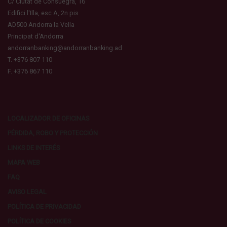
C/ Ciutat de Consuegra, 16
Edifici l'Illa, esc A, 2n pis
AD500 Andorra la Vella
Principat d'Andorra
andorranbanking@andorranbanking.ad
T. +376 807 110
F. +376 867 110
LOCALIZADOR DE OFICINAS
PÉRDIDA, ROBO Y PROTECCIÓN
LINKS DE INTERÉS
MAPA WEB
FAQ
AVISO LEGAL
POLÍTICA DE PRIVACIDAD
POLÍTICA DE COOKIES