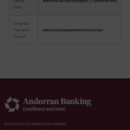
Central
www.ecb.europa.eu/paym/../../index.en.html
Bank
European
Payments
www.europeanpaymentscouncil.eu/
Council
ASSOCIACIÓ DE BANCS ANDORRANS