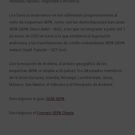
facilidad, rapidez, seguridad y eficiencia.
Los bancos andorranos se irán adhiriendo progresivamente al
resto de esquemas SEPA, como son las domiciliaciones bancarias
SEPA (SEPA
Direct Debit
– SDD), a las que se integrarán a partir del 1
de enero de 2020 en base a lo que establece la legislación
andorrana, y las transferencias de crédito instantáneas SEPA (SEPA
Instant Credit Transfer
– SCT Inst).
Con la inclusión de Andorra, el ámbito geográfico de los
esquemas SEPA se amplía a 36 países: los 28 estados miembros
de la Unión Europea, Islandia, Noruega, Liechtenstein, Suiza,
Mónaco, San Marino, el Vaticano y el Principado de Andorra.
Descárguese la guía:
GUÍA SEPA
Descárguese el
Form
ato SEPA Client
e