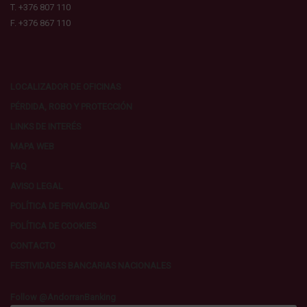
T. +376 807 110
F. +376 867 110
LOCALIZADOR DE OFICINAS
PÉRDIDA, ROBO Y PROTECCIÓN
LINKS DE INTERÉS
MAPA WEB
FAQ
AVISO LEGAL
POLÍTICA DE PRIVACIDAD
POLÍTICA DE COOKIES
CONTACTO
FESTIVIDADES BANCARIAS NACIONALES
Follow @AndorranBanking