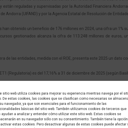
, y están reguladas y supervisadas por la Autoridad Financiera Andorra
a de Andorra (UIFAND) y por la Agencia Estatal de Resolución de Entida
han obtenido un beneficio de 176 millones en 2024, una cifra un 1% supe
 recursos gestionados alcanza la cifra de 113.248 millones de euros, u
iera de las entidades, medida con el ROE, presenta este 2025 un dato co
CET1 (Regulatoria) es del 17,16% a 31 de diciembre de 2025 (según Basilea
 Banking Observatory “
Contribution of the financial sector to the Ando
e sitio web utiliza cookies para mejorar su experiencia mientras navega por el sit
. De estas cookies, las cookies que se clasifican como necesarias se almacen
su navegador, ya que son esenciales para el funcionamiento de las
cionalidades básicas del sitio web. También utilizamos cookies de terceros que
024
2023
2022
2021
2020
20
 ayudan a analizar y entender cómo utilizar este sitio web. Estas cookies se
acenarán en su navegador sólo con su consentimiento. También tiene la opción
activar estas cookies. Pero desactivar algunas de estas cookies puede afectar 
2017
2016
2015
2014
2013